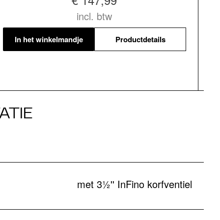
incl. btw
In het winkelmandje
Productdetails
ATIE
met 3½'' InFino korfventiel