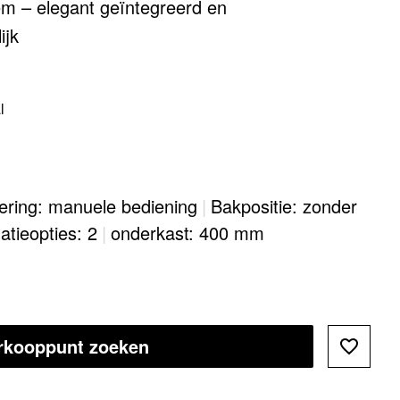
em – elegant geïntegreerd en
ijk
l
oering: manuele bediening
|
Bakpositie: zonder
latieopties: 2
|
onderkast: 400 mm
rkooppunt zoeken