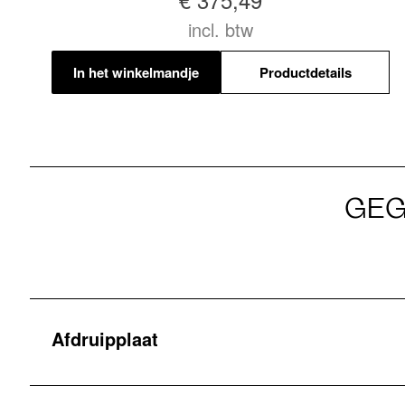
incl. btw
In het winkelmandje
Productdetails
GEG
Afdruipplaat