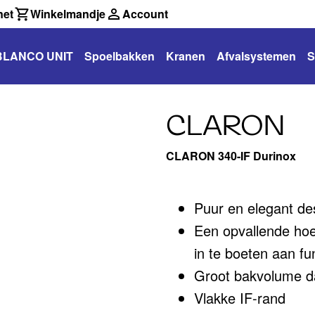
net
Winkelmandje
Account
BLANCO UNIT
Spoelbakken
Kranen
Afvalsystemen
S
CLARON
CLARON 340-IF Durinox
Puur en elegant de
Een opvallende ho
in te boeten aan fu
Groot bakvolume dan
Vlakke IF-rand