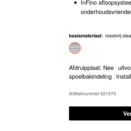
InFino afloopsyste
onderhoudsvriendel
basismateriaal
:
roestvrij staa
Afdruipplaat: Nee
|
uitv
spoelbakindeling
|
Instal
Artikelnummer 521570
Ve