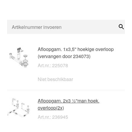
Zoe
Afloopgarn. 1x3,5'' hoekige overloop
(vervangen door 234073)
Art.nr.: 225078
Niet beschikbaar
Afloopgarn. 2x3 ½''man hoek.
overloop(2x)
Art.nr.: 236945