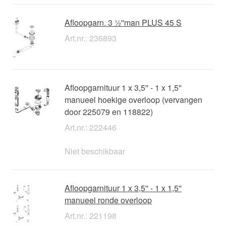
Afloopgarn. 3 ½''man PLUS 45 S
Art.nr.: 236893
Afloopgarnituur 1 x 3,5'' - 1 x 1,5''
manueel hoekige overloop (vervangen
door 225079 en 118822)
Art.nr.: 222446
Niet beschikbaar
Afloopgarnituur 1 x 3,5'' - 1 x 1,5''
manueel ronde overloop
Art.nr.: 221198