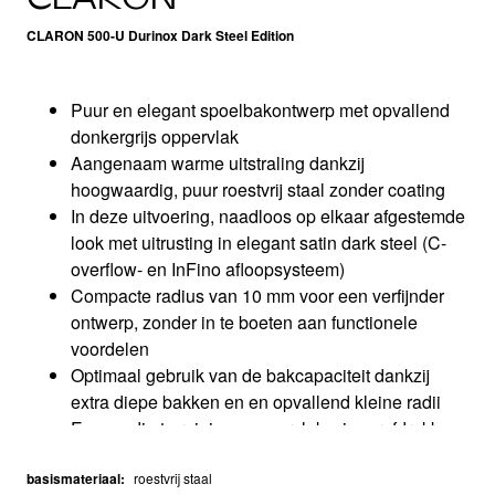
CLARON 500-U Durinox Dark Steel Edition
Puur en elegant spoelbakontwerp met opvallend
donkergrijs oppervlak
Aangenaam warme uitstraling dankzij
hoogwaardig, puur roestvrij staal zonder coating
In deze uitvoering, naadloos op elkaar afgestemde
look met uitrusting in elegant satin dark steel (C-
overflow- en InFino afloopsysteem)​
Compacte radius van 10 mm voor een verfijnder
ontwerp, zonder in te boeten aan functionele
voordelen
Optimaal gebruik van de bakcapaciteit dankzij
extra diepe bakken en en opvallend kleine radii
Eenvoudig te reinigen oppervlak: vingerafdrukken
en vuil zijn gemakkelijk te verwijderen
basismateriaal
:
roestvrij staal