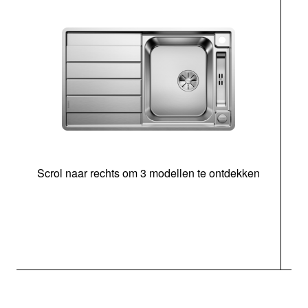
Scrol naar rechts om 3 modellen te ontdekken
o
b