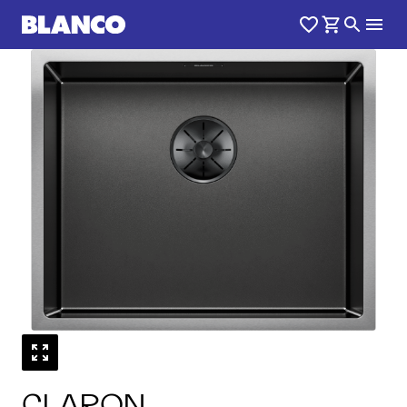
1
0
/
CLARON