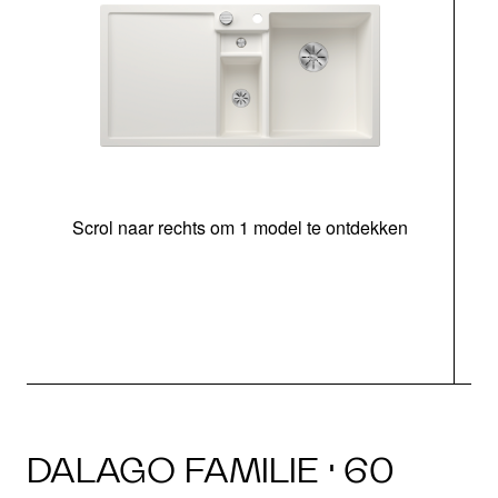
Scrol naar rechts om 1 model te ontdekken
o
b
DALAGO FAMILIE · 60