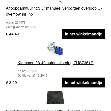
Afloopgarnituur 1x3,5'' manueel verborgen overloop C-
overflow InFino
Art.nr.: 234073
Geldig vanaf: 12/2016
€ 44,49
In het winkelmandje
Klemmen 28-40 automatisering ZUS7361D
Art.nr.: 221393
Geldig vanaf: 12/2016
€ 3,99
In het winkelmandje