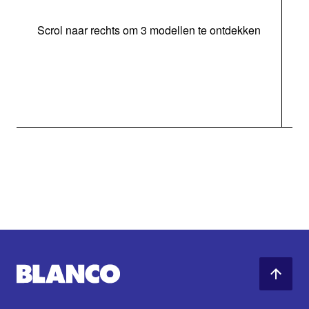
Scrol naar rechts om 3 modellen te ontdekken
o
b