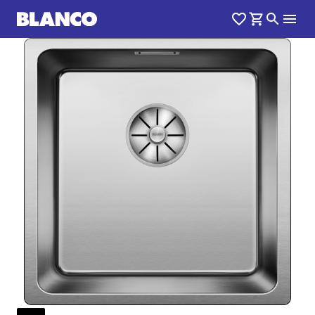
1
0
/