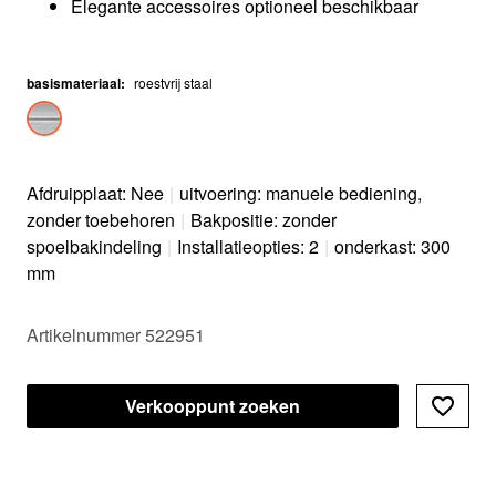
Elegante accessoires optioneel beschikbaar
basismateriaal
:
roestvrij staal
Afdruipplaat: Nee
|
uitvoering: manuele bediening,
zonder toebehoren
|
Bakpositie: zonder
spoelbakindeling
|
Installatieopties: 2
|
onderkast: 300
mm
Artikelnummer 522951
Verkooppunt zoeken