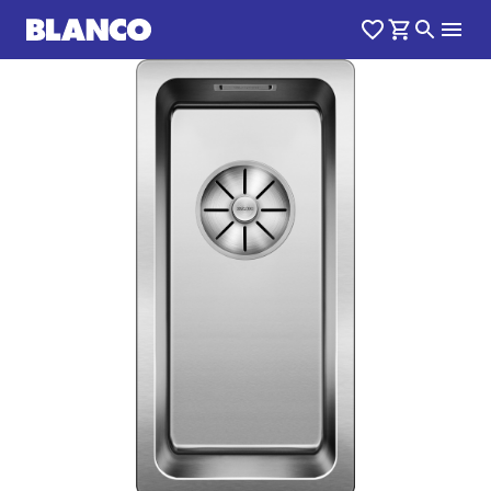
1
0
/