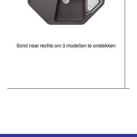
Scrol naar rechts om 3 modellen te ontdekken
o
b