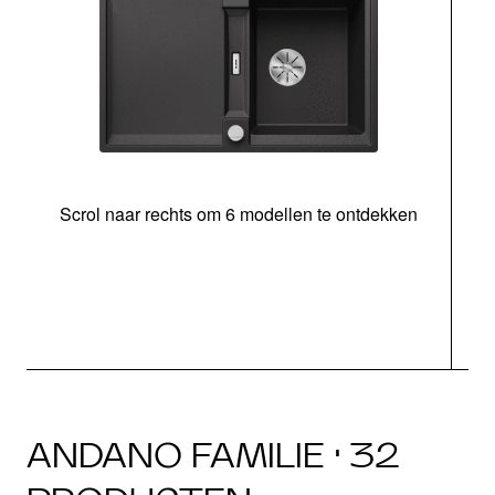
Scrol naar rechts om 6 modellen te ontdekken
o
b
ANDANO FAMILIE · 32