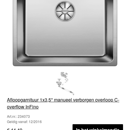
Afloopgarnituur 1x3,5'' manueel verborgen overloop C-
overflow InFino
Art.nr.: 234073
Geldig vanaf: 12/2016
€ 44,49
In het winkelmandje