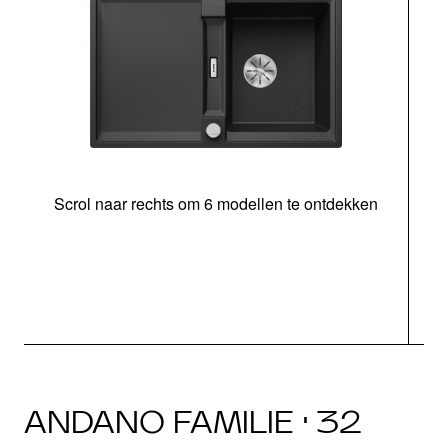
Scrol naar rechts om 6 modellen te ontdekken
o
b
ANDANO FAMILIE · 32