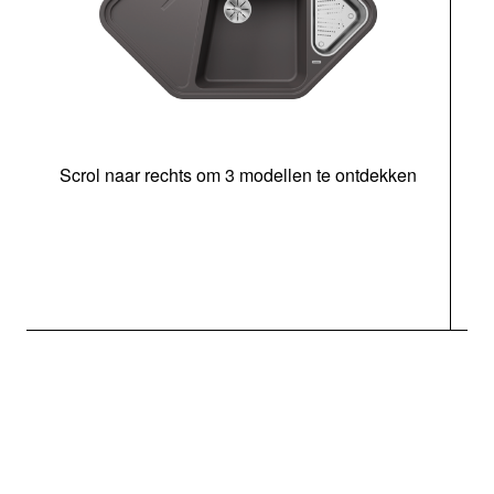
Scrol naar rechts om 3 modellen te ontdekken
o
b