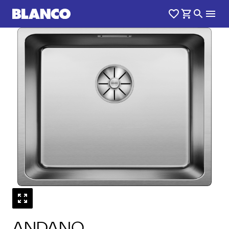
1
0
/
ANDANO