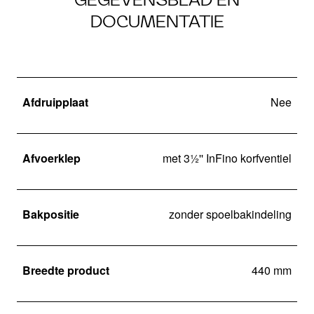
DOCUMENTATIE
Afdruipplaat
Nee
Afvoerklep
met 3½'' InFino korfventiel
Bakpositie
zonder spoelbakindeling
Breedte product
440 mm