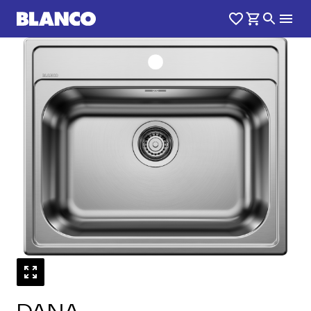
1
0
/