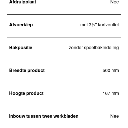
Afdruipplaat
Nee
Afvoerklep
met 3½'' korfventiel
Bakpositie
zonder spoelbakindeling
Breedte product
500 mm
Hoogte product
167 mm
Inbouw tussen twee werkbladen
Nee