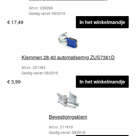
Art.nr.: 236268
Geldig vanaf: 09/2019
€ 17,49
In het winkelmandje
Klemmen 28-40 automatisering ZUS7361D
Art.nr.: 221393
Geldig vanaf: 09/2019
€ 3,99
In het winkelmandje
Bevestigingsklem
Art.nr.: 211819
Geldig vanaf: 09/2019