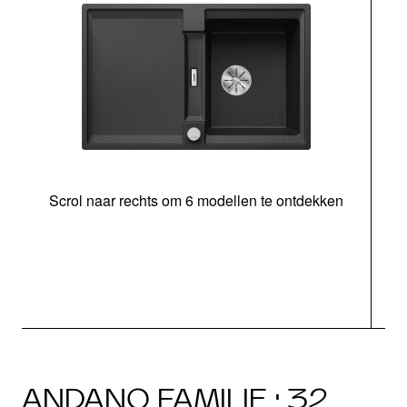
Scrol naar rechts om 6 modellen te ontdekken
o
b
ANDANO FAMILIE · 32