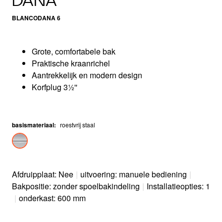
DANA
BLANCODANA 6
Grote, comfortabele bak
Praktische kraanrichel
Aantrekkelijk en modern design
Korfplug 3½''
basismateriaal
:
roestvrij staal
Afdruipplaat: Nee
|
uitvoering: manuele bediening
|
Bakpositie: zonder spoelbakindeling
|
Installatieopties: 1
|
onderkast: 600 mm