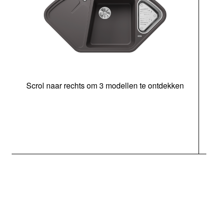
Scrol naar rechts om 3 modellen te ontdekken
o
b