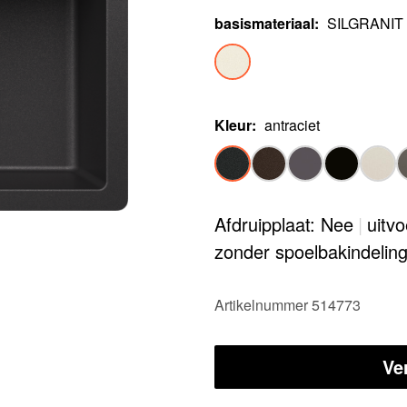
basismateriaal
:
SILGRANIT
Kleur
:
antraciet
Afdruipplaat: Nee
|
uitv
zonder spoelbakindelin
Artikelnummer 514773
Ve