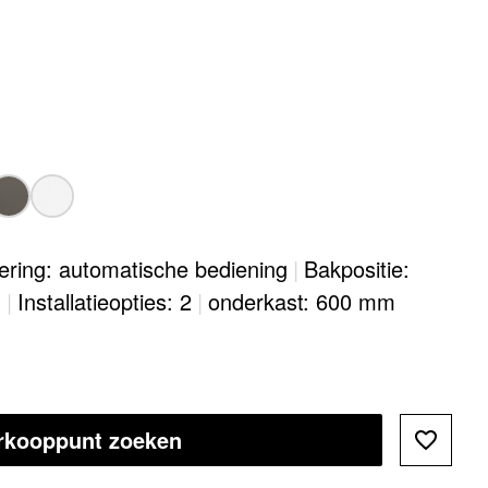
oering: automatische bediening
|
Bakpositie:
g
|
Installatieopties: 2
|
onderkast: 600 mm
rkooppunt zoeken