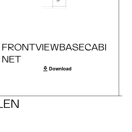
FRONTVIEWBASECABI
S
NET
Download
LEN