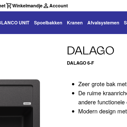
net
Winkelmandje
Account
BLANCO UNIT
Spoelbakken
Kranen
Afvalsystemen
S
DALAGO
DALAGO 6-F
Zeer grote bak met
De ruime kraanrich
andere functionele
Modern design met k