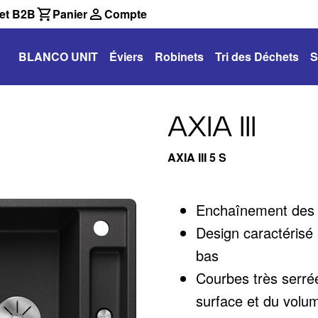
et B2B
Panier
Compte
BLANCO UNIT
Éviers
Robinets
Tri des Déchets
S
AXIA III
AXIA III 5 S
Enchaînement des t
Design caractérisé p
bas
Courbes très serré
surface et du volu