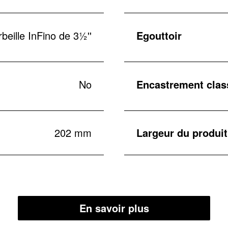
beille InFino de 3½''
Egouttoir
No
Encastrement class
202 mm
Largeur du produit
En savoir plus