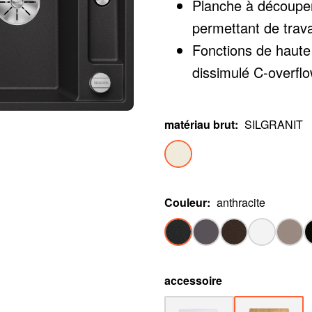
Planche à découper
permettant de trava
Fonctions de haute
dissimulé C-overfl
élégamment intégrés
matériau brut
:
SILGRANIT
Couleur
:
anthracite
accessoire