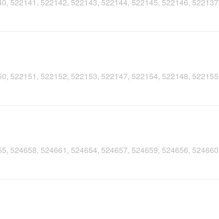
2140, 522141, 522142, 522143, 522144, 522145, 522146, 52213
2150, 522151, 522152, 522153, 522147, 522154, 522148, 52215
4655, 524658, 524661, 524654, 524657, 524659, 524656, 52466