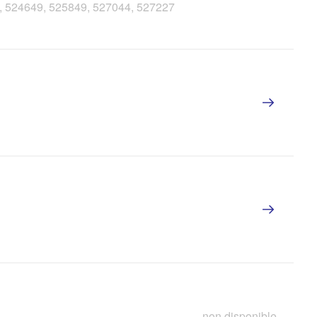
3, 524649, 525849, 527044, 527227
non disponible