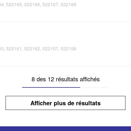
2164, 522165, 522166, 522167, 522168
2160, 522161, 522162, 522157, 522158
8 des 12 résultats affichés
Afficher plus de résultats