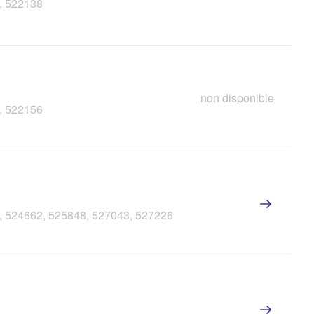
7, 522138
non disponible
5, 522156
0, 524662, 525848, 527043, 527226