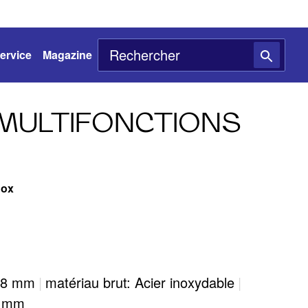
ervice
Magazine
MULTIFONCTIONS
nox
368 mm
|
matériau brut: Acier inoxydable
|
5 mm