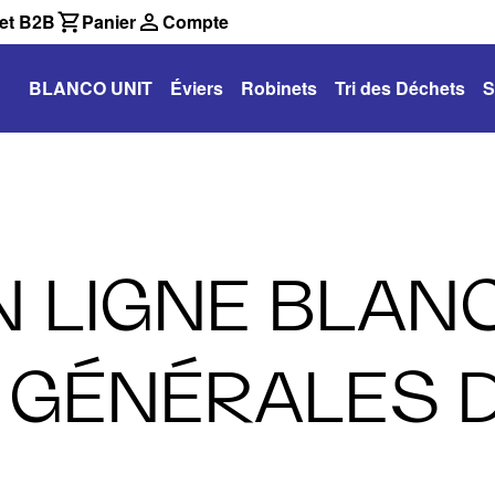
et B2B
Panier
Compte
BLANCO UNIT
Éviers
Robinets
Tri des Déchets
S
N LIGNE BLAN
 GÉNÉRALES 