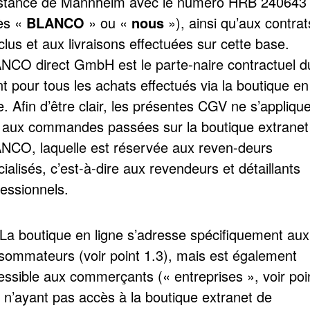
nstance de Mannheim avec le numéro HRB 240643 (
ès «
BLANCO
» ou «
nous
»), ainsi qu’aux contrat
lus et aux livraisons effectuées sur cette base.
NCO direct GmbH est le parte-naire contractuel d
nt pour tous les achats effectués via la boutique en
e. Afin d’être clair, les présentes CGV ne s’appliqu
 aux commandes passées sur la boutique extranet
NCO, laquelle est réservée aux reven-deurs
ialisés, c’est-à-dire aux revendeurs et détaillants
fessionnels.
 La boutique en ligne s’adresse spécifiquement aux
sommateurs (voir point 1.3), mais est également
essible aux commerçants (« entreprises », voir poi
) n’ayant pas accès à la boutique extranet de