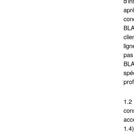
d’i
apr
conc
BLA
clie
lign
pas
BLA
spéc
pro
1.2
con
acc
1.4