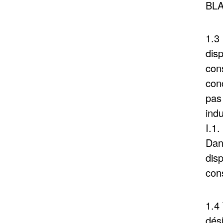
BL
1.3
dis
con
conc
pas
indu
I.1
Dan
dis
con
1.4 
dés