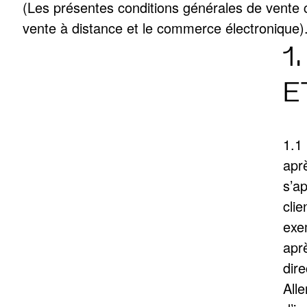
(Les présentes conditions générales de vente c
vente à distance et le commerce électronique)
1
E
1.1
apr
s’a
cli
exe
apr
dir
All