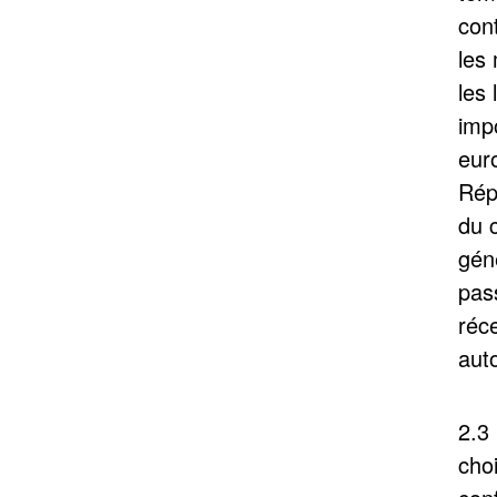
con
les
les 
imp
eur
Rép
du c
géné
pas
réce
aut
2.3
cho