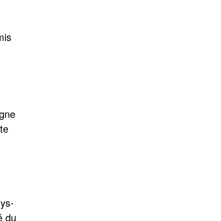
mis
t
igne
te
ys-
é du