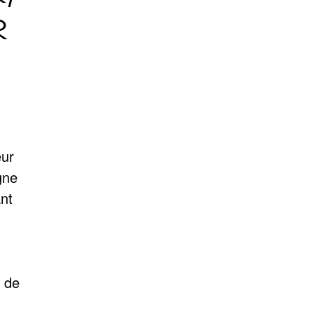
R
eur
gne
nt
 de