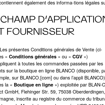
ontiennent également des informa-tions légales sur
.
. CHAMP D’APPLICATIO
T FOURNISSEUR
 Les présentes Conditions générales de Vente (ci-
ès «
Conditions générales
» ou «
CGV
»)
ppliquent à toutes les commandes passées par les
ents sur la boutique en ligne BLANCO (disponible, p
mple, sur BLANCO.[com] ou dans l’appli BLANCO) 
ès la «
Boutique en ligne
») exploitée par BLAN-
ect GmbH, Flehinger Str. 59, 75038 Oberderdingen
emagne, inscrite au registre du commerce du tribun