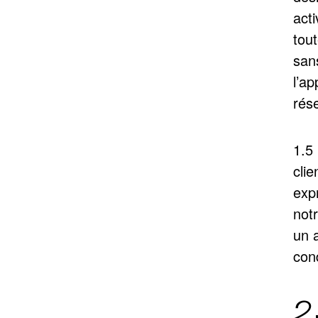
acti
tou
san
l’ap
rés
1.5
clie
exp
notr
un a
cond
2