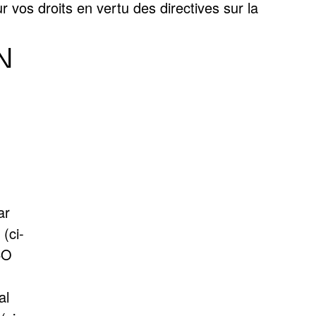
 vos droits en vertu des directives sur la
N
ar
(ci-
CO
,
al