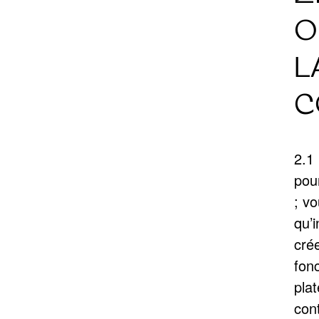
O
L
C
2.1 
pou
; v
qu’i
cré
fonc
pla
con