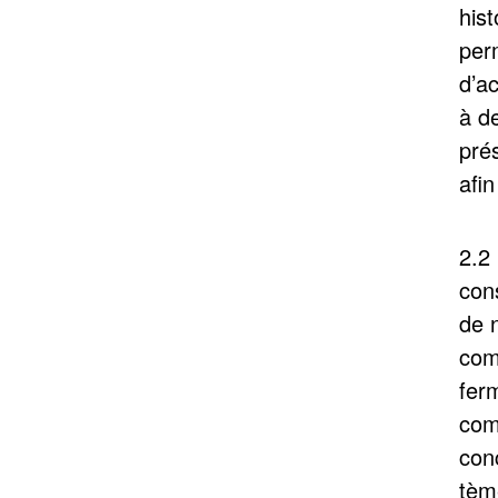
his
per
d’a
à d
prés
afin
2.2
con
de n
com
fer
com
con
tème