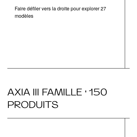
Faire défiler vers la droite pour explorer 27
d
modèles
O
AXIA III FAMILLE · 150
PRODUITS