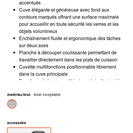
accentués
Cuve élégante et généreuse avec fond aux
contours marqués offrant une surface maximale
pour accueillir en toute sécurité les verres et les
objets volumineux
Enchaînement fluide et ergonomique des tâches
sur deux axes
Planche à découper coulissante permettant de
travailler directement dans les plats de cuisson
Cuvette multifonctions positionnable librement
dans la cuve principale
Fonctions de haute qualité - trop-plein dissimulé
C-overflow et système d’évacuation InFino –
matériau brut
élégamment intégrés et très faciles à entretenir
:
Acier inoxydable
accessoire