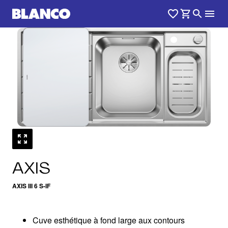
1
0
/
AXIS
AXIS III 6 S-IF
Cuve esthétique à fond large aux contours