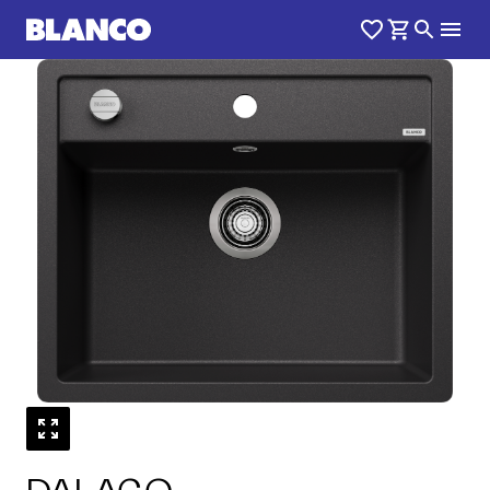
1
0
/