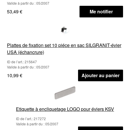
Valide à partir du : 05/2007
53,49 €
Me notifier
Plattes de fixation set 10 piéce en sac SILGRANIT-évier
USA (échancrure)
ID de l’art.: 215647
Valide à partir du : 05/2007
10,99 €
Ajouter au panier
Etiquette à encliquetage LOGO pour éviers KSV
ID de l’art.: 217272
Valide à partir du : 05/2007