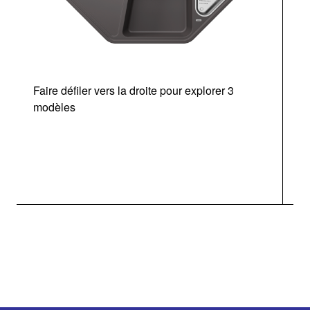
Faire défiler vers la droite pour explorer 3
d
modèles
a