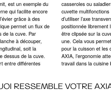
it, est un exemple du
ne tombe entre eux. La
ne qui facilite encore
us permet également
l’évier grâce à des
La cuvette peut être
mique permet un flux de
e, mais peut également
s de la cuve. Par
te, si vous en avez
planche à découper,
ment les ingrédients
ssoires intelligents
ngitudinal, soit la
au modèle BLANCO
le dessus de la cuve.
ommets et rend votre
t entre différentes
travail dans la cuisine
UOI RESSEMBLE VOTRE AXIA I