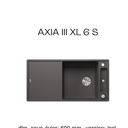
AXIA III XL 6 S
dim. sous-évier: 600 mm
|
version: incl.