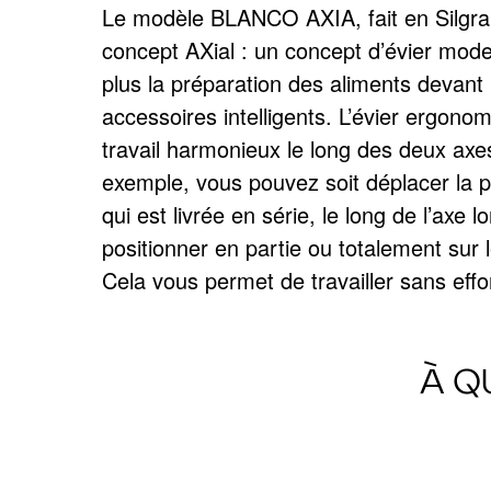
Le modèle BLANCO AXIA, fait en Silgran
casseroles ou saladiers, sans que rien 
concept AXial : un concept d’évier moder
cuvette multifonctions pratique vo
AXIA III
plus la préparation des aliments devant 
d’utiliser l’axe transversal de la cuve. 
accessoires intelligents. L’évier ergono
positionnée librement le long de la cuv
travail harmonieux le long des deux axe
être clipsée sur la cuve secondaire plus peti
exemple, vous pouvez soit déplacer la 
une. Cela vous permet de séparer facile
Un évier économique avec des acce
qui est livrée en série, le long de l’axe lo
pour la cuisson et les déchets. Grâce 
positionner en partie ou totalement sur 
AXIA, l’ergonomie atteint de nouveaux s
Cela vous permet de travailler sans effor
À Q