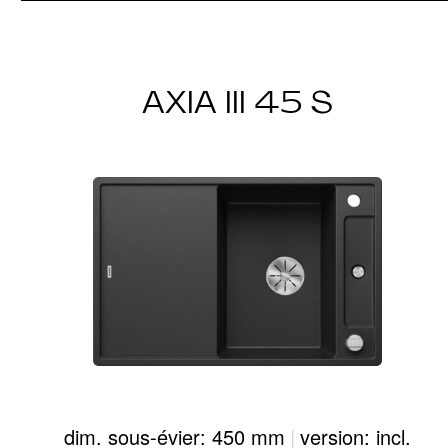
AXIA III 45 S
dim. sous-évier: 450 mm
|
version: incl.