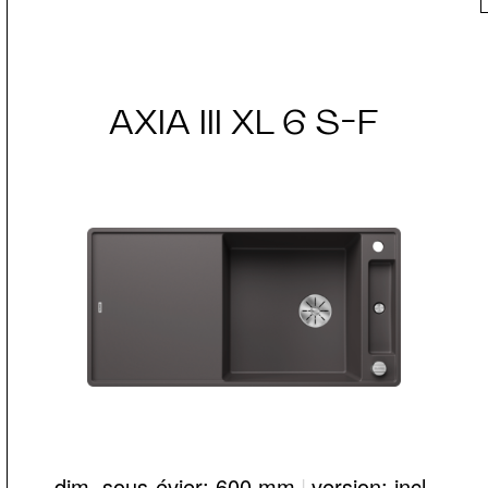
AXIA III XL 6 S-F
dim. sous-évier: 600 mm
|
version: incl.