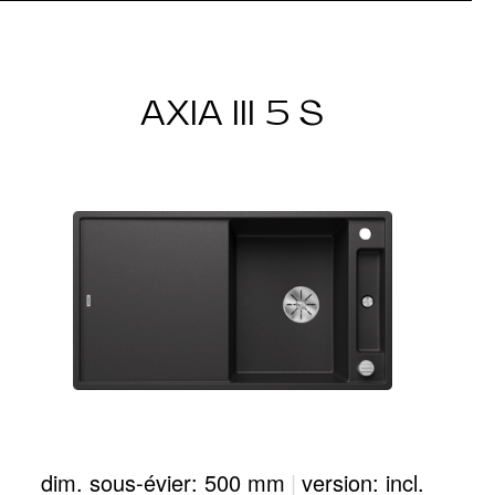
AXIA III 5 S
dim. sous-évier: 500 mm
|
version: incl.