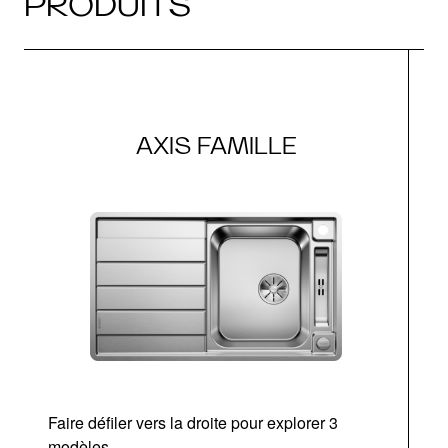
PRODUITS
AXIS FAMILLE
Faire défiler vers la droite pour explorer 3
d
modèles
a