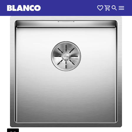
1
0
/