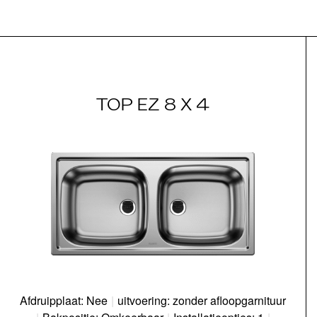
TOP EZ 8 X 4
Afdruipplaat: Nee
|
uitvoering: zonder afloopgarnituur