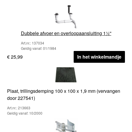
Dubbele afvoer en overloopaansluiting 1½''
Art.nr.: 137034
Geldig vanaf: 01/1984
€ 25,99
In het winkelmandje
Plaat, trillingsdemping 100 x 100 x 1,9 mm (vervangen
door 227541)
Art.nr.: 213663
Geldig vanaf: 10/2000