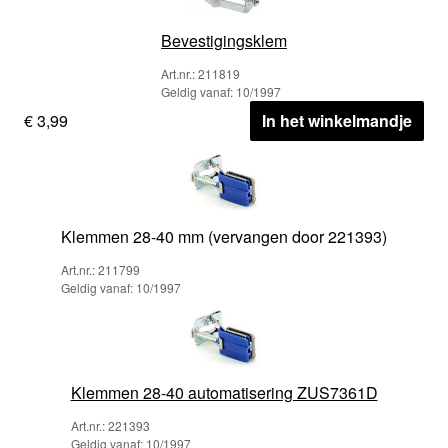
Bevestigingsklem
Art.nr.: 211819
Geldig vanaf: 10/1997
€ 3,99
In het winkelmandje
Klemmen 28-40 mm (vervangen door 221393)
Art.nr.: 211799
Geldig vanaf: 10/1997
Klemmen 28-40 automatisering ZUS7361D
Art.nr.: 221393
Geldig vanaf: 10/1997