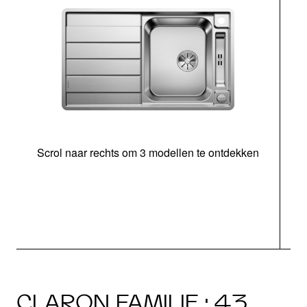
Scrol naar rechts om 3 modellen te ontdekken
o
b
CLARON FAMILIE · 43