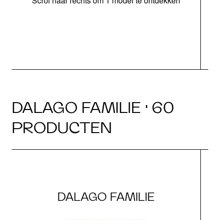
Scrol naar rechts om 1 model te ontdekken
o
b
DALAGO FAMILIE · 60
PRODUCTEN
DALAGO FAMILIE