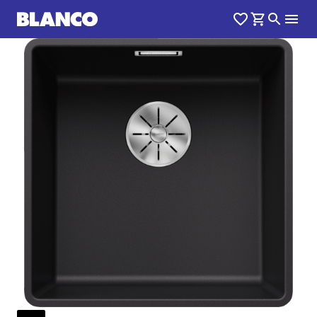
1
0
/