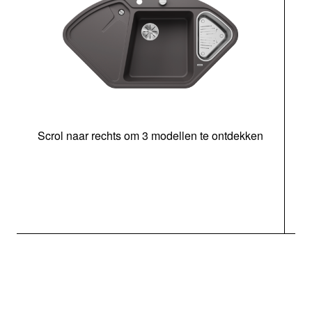
Scrol naar rechts om 3 modellen te ontdekken
o
b