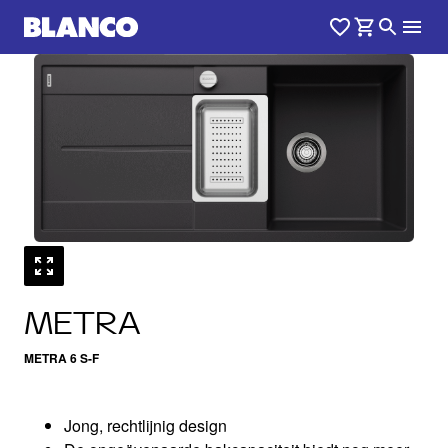
1
0
/
METRA
METRA 6 S-F
Jong, rechtlijnig design