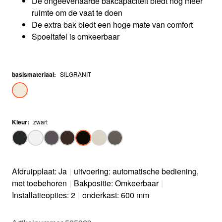
De ongeëvenaarde bakcapaciteit biedt nog meer
ruimte om de vaat te doen
De extra bak biedt een hoge mate van comfort
Spoeltafel is omkeerbaar
basismateriaal
:
SILGRANIT
Kleur
:
zwart
Afdruipplaat: Ja
|
uitvoering: automatische bediening,
met toebehoren
|
Bakpositie: Omkeerbaar
|
Installatieopties: 2
|
onderkast: 600 mm