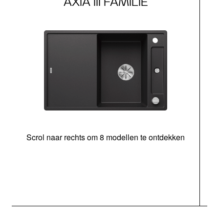
AXIA III FAMILIE
Scrol naar rechts om 8 modellen te ontdekken
s