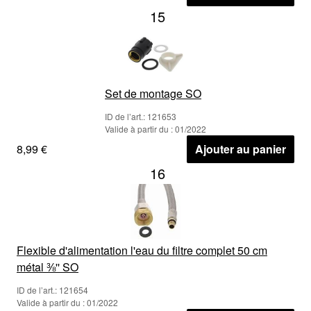
15
Set de montage SO
ID de l’art.: 121653
Valide à partir du : 01/2022
8,99 €
Ajouter au panier
16
Flexible d'alimentation l'eau du filtre complet 50 cm
métal ⅜'' SO
ID de l’art.: 121654
Valide à partir du : 01/2022