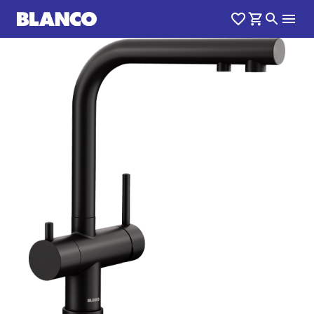
1
0
/