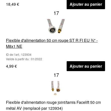
18,49 €
Ajouter au panier
17
Flexible d'alimentation 50 cm rouge ST R FI EU ⅜'' -
M8x1 NE
ID de l’art.: 123934
Valide à partir du : 01/2022
4,99 €
Ajouter au panier
17
Flexible d'alimentation rouge joint/tamis Facelift 50 cm
métal AV (remplacé par 123934)