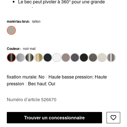
Le bec peut pivoter à 360° pour une grande
couverture
Requiert l’installation d’un système de filtration
matériau brut
d’eau spécial
:
laiton
Couleur
:
noir mat
fixation murale: No
|
Haute basse pression: Haute
pression
|
Bec haut: Oui
Numéro d’article 526670
Trouver un concessionnaire