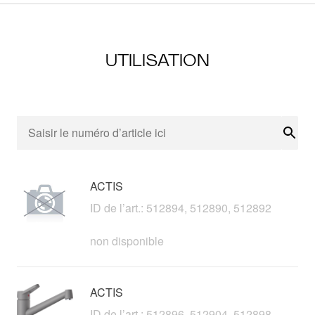
UTILISATION
Rech
ACTIS
ID de l’art.: 512894, 512890, 512892
non disponible
ACTIS
ID de l’art.: 512896, 512904, 512898,