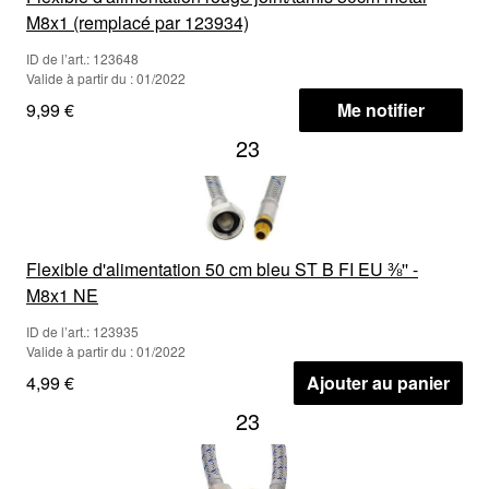
M8x1 (remplacé par 123934)
ID de l’art.: 123648
Valide à partir du : 01/2022
9,99 €
Me notifier
23
Flexible d'alimentation 50 cm bleu ST B FI EU ⅜'' -
M8x1 NE
ID de l’art.: 123935
Valide à partir du : 01/2022
4,99 €
Ajouter au panier
23