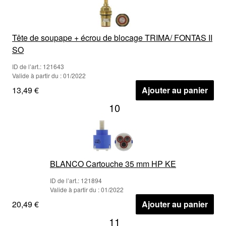
Tête de soupape + écrou de blocage TRIMA/ FONTAS II
SO
ID de l’art.: 121643
Valide à partir du : 01/2022
13,49 €
Ajouter au panier
10
BLANCO Cartouche 35 mm HP KE
ID de l’art.: 121894
Valide à partir du : 01/2022
20,49 €
Ajouter au panier
11