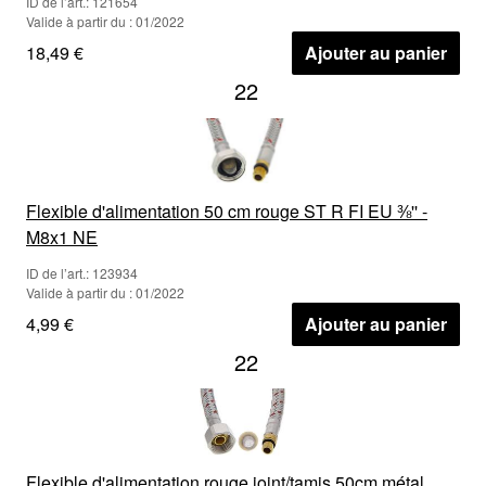
ID de l’art.: 121654
Valide à partir du : 01/2022
18,49 €
Ajouter au panier
22
Flexible d'alimentation 50 cm rouge ST R FI EU ⅜'' -
M8x1 NE
ID de l’art.: 123934
Valide à partir du : 01/2022
4,99 €
Ajouter au panier
22
Flexible d'alimentation rouge joint/tamis 50cm métal