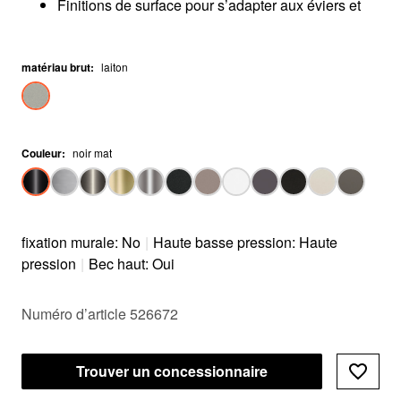
Finitions de surface pour s’adapter aux éviers et
aux cuves
Requiert l’installation d’un système de filtration
matériau brut
d’eau spécial
:
laiton
Couleur
:
noir mat
fixation murale: No
|
Haute basse pression: Haute
pression
|
Bec haut: Oui
Numéro d’article 526672
Trouver un concessionnaire