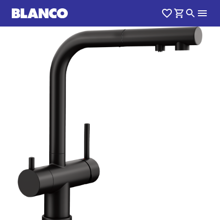
1
0
/