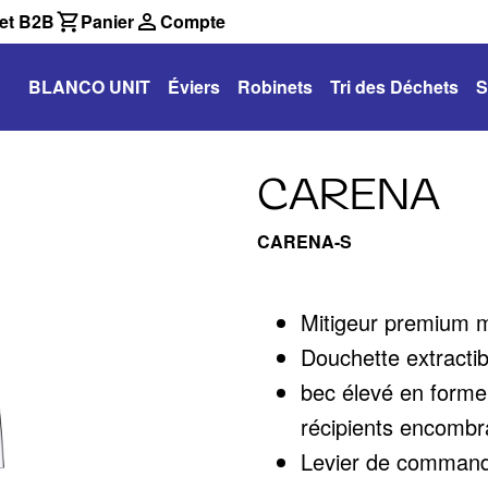
et B2B
Panier
Compte
BLANCO UNIT
Éviers
Robinets
Tri des Déchets
S
CARENA
CARENA-S
Mitigeur premium 
Douchette extracti
bec élevé en forme 
récipients encombr
Levier de command