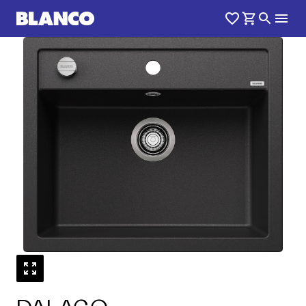
1
0
/