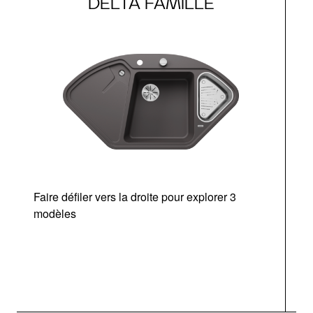
DELTA FAMILLE
Faire défiler vers la droite pour explorer 3
d
modèles
a