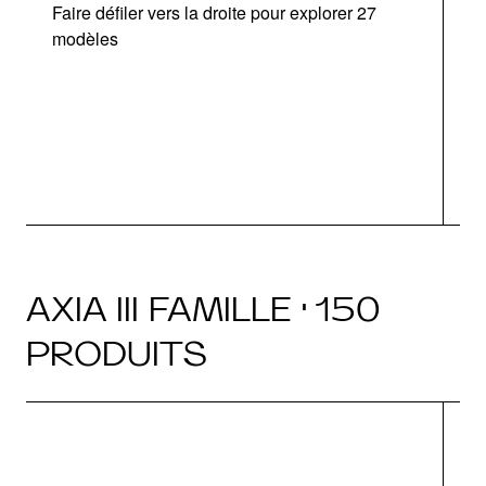
Faire défiler vers la droite pour explorer 27
d
modèles
O
AXIA III FAMILLE · 150
PRODUITS