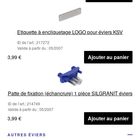
Etiquette à encliquetage LOGO pour éviers KSV
ID de l’art.: 217272
Valide à partir du : 05/2007
3,99 €
Ajouter au panier
Patte de fixation (échancrure) 1 pièce SILGRANIT éviers
ID de l’art.: 214749
Valide à partir du : 05/2007
3,99 €
Ajouter au panier
AUTRES ÉVIERS