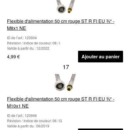
Flexible d'alimentation 50 cm rouge ST R FI EU ⅜'' -
M8x1 NE
ID de l’art.: 123934
Révision / Indice de couleur: 08 / I
Valide à partir du : 12/2022
4,99 €
Ajouter au panier
17
Flexible d'alimentation 50 cm rouge ST R FI EU ⅜'' -
M10x1 NE
ID de l’art.: 123946
Révision / Indice de couleur: 06 / G
Valide à partir du : 06/2019