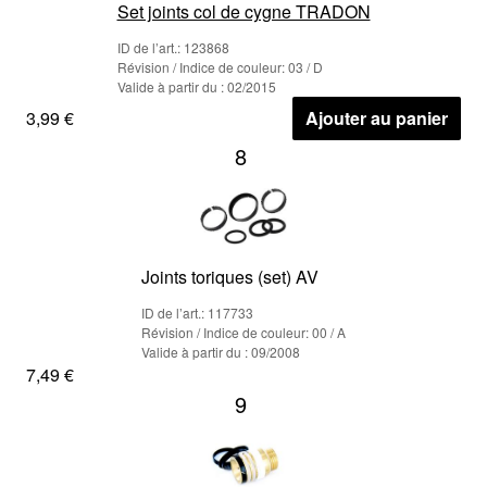
Set joints col de cygne TRADON
ID de l’art.: 123868
Révision / Indice de couleur: 03 / D
Valide à partir du : 02/2015
3,99 €
Ajouter au panier
8
Joints toriques (set) AV
ID de l’art.: 117733
Révision / Indice de couleur: 00 / A
Valide à partir du : 09/2008
7,49 €
9