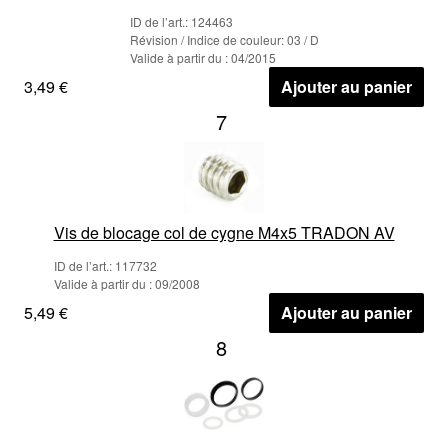
ID de l’art.: 124463
Révision / Indice de couleur: 03 / D
Valide à partir du : 04/2015
3,49 €
Ajouter au panier
7
Vis de blocage col de cygne M4x5 TRADON AV
ID de l’art.: 117732
Valide à partir du : 09/2008
5,49 €
Ajouter au panier
8