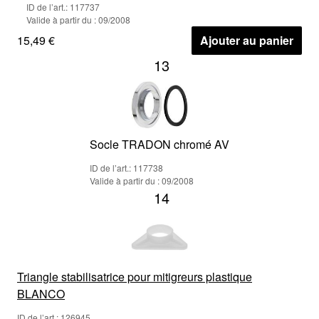
ID de l’art.: 117737
Valide à partir du : 09/2008
15,49 €
Ajouter au panier
13
Socle TRADON chromé AV
ID de l’art.: 117738
Valide à partir du : 09/2008
14
Triangle stabilisatrice pour mitigreurs plastique
BLANCO
ID de l’art.: 126945