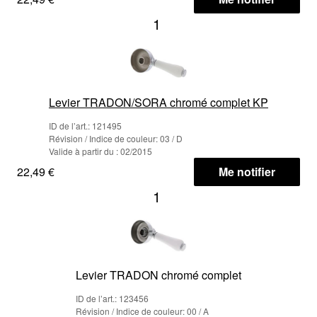
1
Levier TRADON/SORA chromé complet KP
ID de l’art.: 121495
Révision / Indice de couleur: 03 / D
Valide à partir du : 02/2015
22,49 €
Me notifier
1
Levier TRADON chromé complet
ID de l’art.: 123456
Révision / Indice de couleur: 00 / A