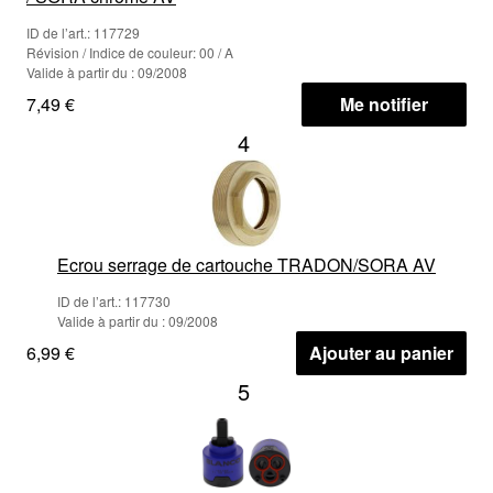
ID de l’art.: 117729
Révision / Indice de couleur: 00 / A
Valide à partir du : 09/2008
7,49 €
Me notifier
4
Ecrou serrage de cartouche TRADON/SORA AV
ID de l’art.: 117730
Valide à partir du : 09/2008
6,99 €
Ajouter au panier
5