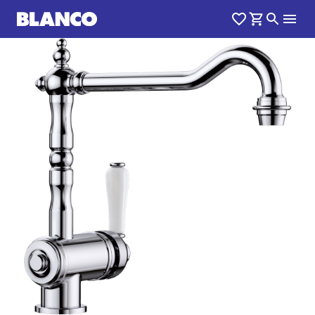
1
0
/