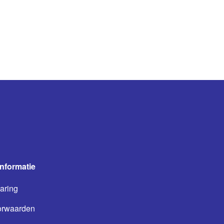
informatie
aring
orwaarden