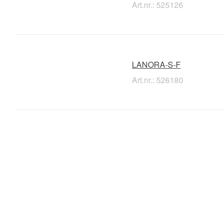
Art.nr.: 525126
LANORA-S-F
Art.nr.: 526180