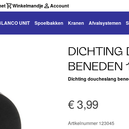
net
Winkelmandje
Account
BLANCO UNIT
Spoelbakken
Kranen
Afvalsystemen
S
DICHTING
BENEDEN 
Dichting doucheslang bene
€ 3,99
Artikelnummer 123045