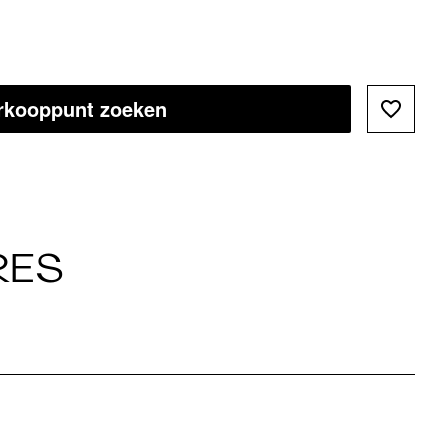
rkooppunt zoeken
RES