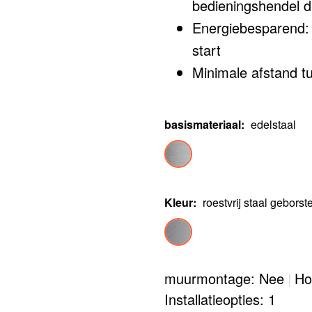
bedieningshendel die
Energiebesparend: 
start
Minimale afstand t
basismateriaal
:
edelstaal
Kleur
:
roestvrij staal geborst
muurmontage: Nee
|
Ho
Installatieopties: 1