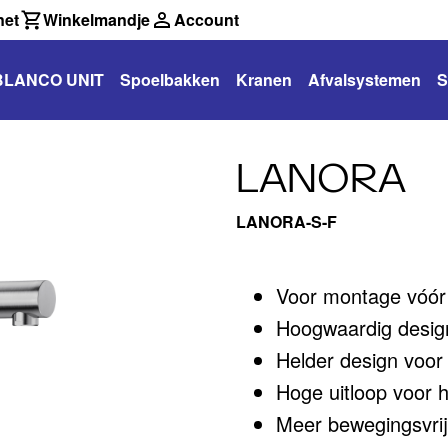
net
Winkelmandje
Account
BLANCO UNIT
Spoelbakken
Kranen
Afvalsystemen
S
LANORA
LANORA-S-F
Voor montage vóór
Hoogwaardig design 
Helder design voo
Hoge uitloop voor 
Meer bewegingsvrijh