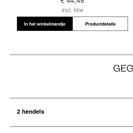
incl. btw
In het winkelmandje
Productdetails
GEG
2 hendels