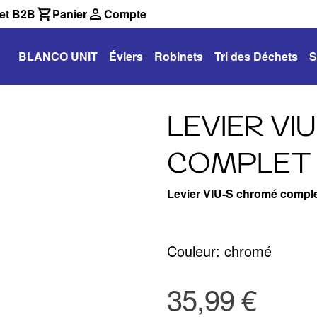
et B2B
Panier
Compte
BLANCO UNIT
Éviers
Robinets
Tri des Déchets
S
LEVIER VI
COMPLET
Levier VIU-S chromé compl
Couleur: chromé
35,99 €