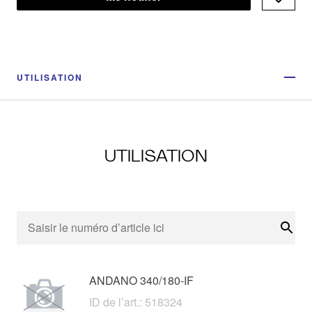
UTILISATION
UTILISATION
Rech
ANDANO 340/180-IF
ID de l’art.: 518324