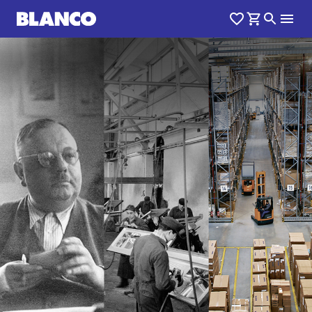
1
0
/