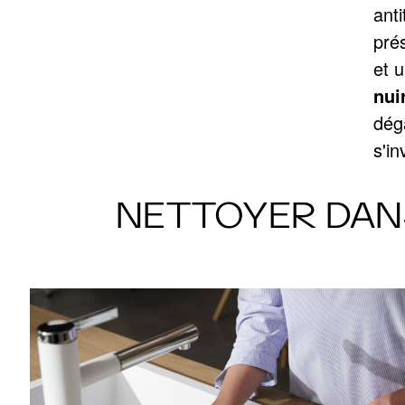
anti
pré
et 
nui
dég
s'in
NETTOYER DANS