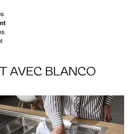
es
nt
es
t
RT AVEC BLANCO