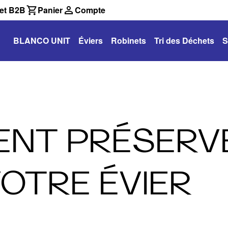
et B2B
Panier
Compte
BLANCO UNIT
Éviers
Robinets
Tri des Déchets
S
ENT PRÉSERV
OTRE ÉVIER