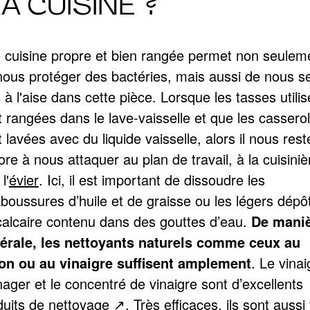
A CUISINE ?
 cuisine propre et bien rangée permet non seulem
nous protéger des bactéries, mais aussi de nous se
 à l'aise dans cette pièce. Lorsque les tasses utili
t rangées dans le lave-vaisselle et que les cassero
 lavées avec du liquide vaisselle, alors il nous rest
re à nous attaquer au plan de travail, à la cuisiniè
l'
évier
. Ici, il est important de dissoudre les
aboussures d’huile et de graisse ou les légers dépô
calcaire contenu dans des gouttes d’eau.
De mani
érale, les nettoyants naturels comme ceux au
ron ou au vinaigre suffisent amplement
. Le vinai
ager et le concentré de vinaigre sont d’excellents
duits de nettoyage
. Très efficaces, ils sont aussi