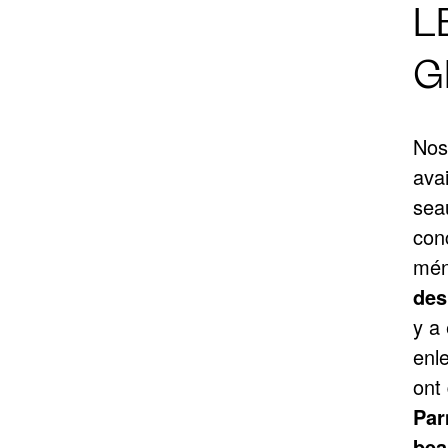
L
G
Nos
ava
sea
con
mén
des
y a
enle
ont 
Par
bea