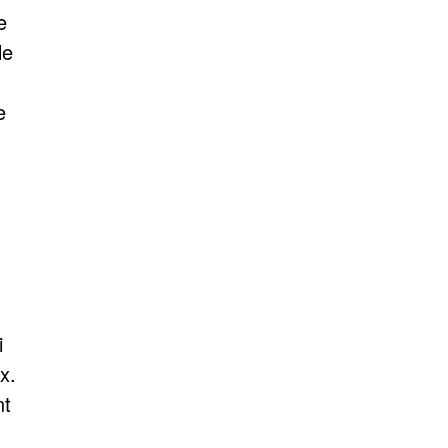
e
le
e
i
x.
nt