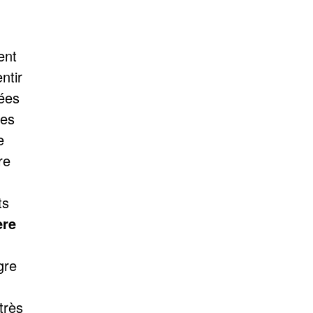
ent
ntir
sées
les
e
re
ts
ère
gre
 très