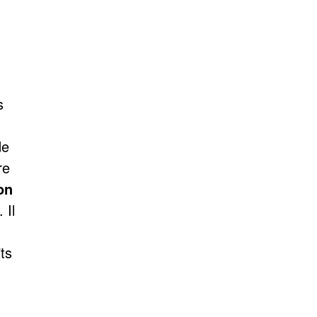
s
de
re
on
. Il
ts