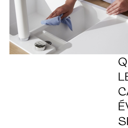
Q
L
C
É
S