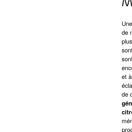
M
Une
de 
plus
son
sont
enco
et à 
écl
de 
gén
cit
mén
pro