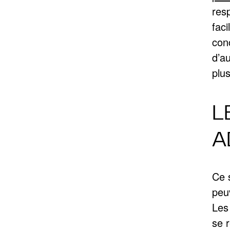
res
faci
con
d’a
plu
L
A
Ce 
peu
Les
se r