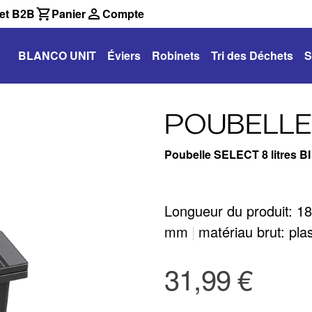
et B2B
Panier
Compte
BLANCO UNIT
Éviers
Robinets
Tri des Déchets
S
POUBELLE 
Poubelle SELECT 8 litres BI
Longueur du produit: 
mm
|
matériau brut: pla
31,99 €