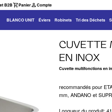
et B2B
Panier
Compte
BLANCO UNIT
Éviers
Robinets
Tri des Déchets
S
CUVETTE 
EN INOX
Cuvette multifonctions en i
recommandés pour ETAGO
mm, ANDANO et SUP
Longueur du produit: 