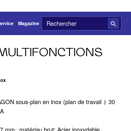
ervice
Magazine
MULTIFONCTIONS
nox
N sous-plan en inox (plan de travail ≥ 30
RA
417 mm
|
matériau brut: Acier inoxydable
|