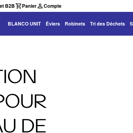
et B2B
Panier
Compte
BLANCO UNIT
Éviers
Robinets
Tri des Déchets
S
TION
POUR
AU DE