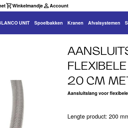
net
Winkelmandje
Account
BLANCO UNIT
Spoelbakken
Kranen
Afvalsystemen
S
AANSLUIT
FLEXIBELE
20 CM ME
Aansluitslang voor flexibe
Lengte product: 200 m