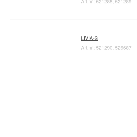
Art.nr.: 521288, 521289
LIVIA-S
Art.nr.: 521290, 526687