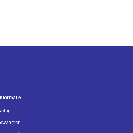
informatie
aring
orwaarden