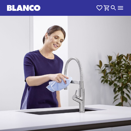
1
0
/