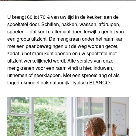
U brengt 60 tot 70% van uw tijd in de keuken aan de
spoeltafel door. Schillen, hakken, wassen, afdruipen,
KEUKENMENGKRAA
spoelen – dat kunt u allemaal doen terwijl u geniet van
een groots uitzicht. De mengkraan onder het raam kan
N VOOR HET RAAM
met een paar bewegingen uit de weg worden gezet,
zodat u het raam kunt openen en uw spoeltafel met
uitzicht werkelijkheid wordt. Alle versies van onze
Maak optimaal gebruik van de ruimte aan uw
mengkranen voor een raam vindt u hier. Induwen,
uitnemen of neerklappen. Met een sproeislang of als
raam
lagedrukmodel ook natuurlijk. Typisch BLANCO.