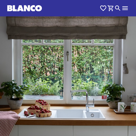
1
0
/