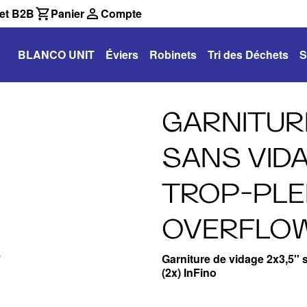
et B2B
Panier
Compte
BLANCO UNIT
Éviers
Robinets
Tri des Déchets
S
GARNITURE
SANS VID
TROP-PLE
OVERFLOW 
Garniture de vidage 2x3,5''
(2x) InFino