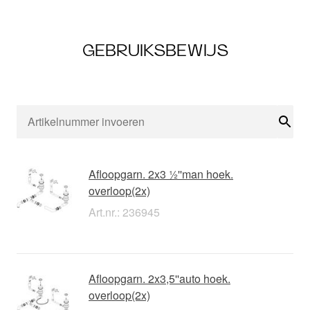
GEBRUIKSBEWIJS
Zoe
Afloopgarn. 2x3 ½''man hoek.
overloop(2x)
Art.nr.: 236945
Afloopgarn. 2x3,5''auto hoek.
overloop(2x)