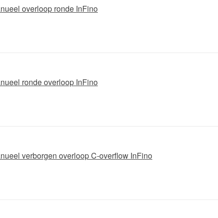
anueel overloop ronde InFino
anueel ronde overloop InFino
anueel verborgen overloop C-overflow InFino