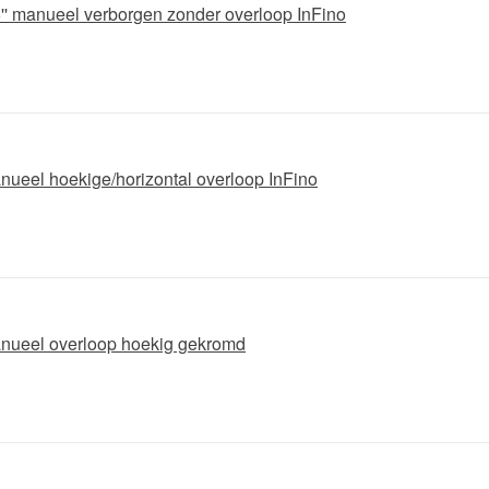
,5'' manueel verborgen zonder overloop InFino
anueel hoekige/horizontal overloop InFino
manueel overloop hoekig gekromd