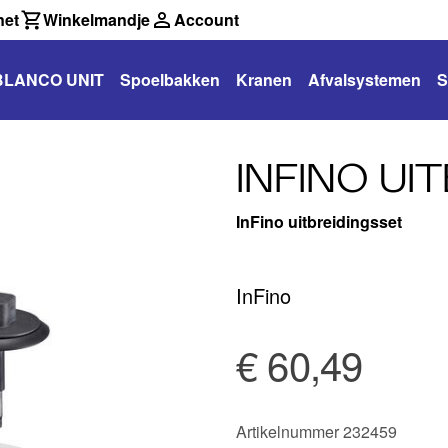
net
Winkelmandje
Account
BLANCO UNIT
Spoelbakken
Kranen
Afvalsystemen
S
INFINO UI
InFino uitbreidingsset
InFino
€ 60,49
Artikelnummer 232459